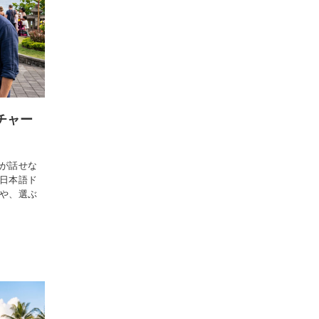
チャー
が話せな
日本語ド
や、選ぶ