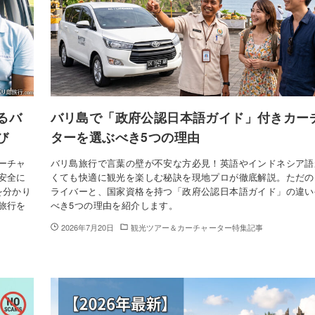
るバ
バリ島で「政府公認日本語ガイド」付きカー
び
ターを選ぶべき5つの理由
ーチャ
バリ島旅行で言葉の壁が不安な方必見！英語やインドネシア語
安全に
くても快適に観光を楽しむ秘訣を現地プロが徹底解説。ただの
を分かり
ライバーと、国家資格を持つ「政府公認日本語ガイド」の違い
旅行を
べき5つの理由を紹介します。
2026年7月20日
観光ツアー＆カーチャーター特集記事