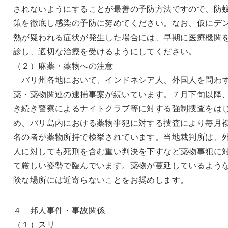
されないようにすることが最善の予防方法ですので、防
策を徹底し感染の予防に努めてください。なお、仮にデ
熱が疑われる症状が発生した場合には、早期に医療機関
診し、適切な治療を受けるようにしてください。
（２）麻薬・薬物への注意
バリ州各地において、インドネシア人、外国人を問わ
薬・薬物関連の逮捕事案が続いています。７月下旬以降
き続き警察によるナイトクラブ等に対する強制捜査をは
め、バリ島内における薬物事犯に対する捜査により毎月
名の者が薬物所持で検挙されています。当地裁判所は、
人に対しても死刑を含む重い判決を下すなど薬物事犯に
て厳しい姿勢で臨んでいます。薬物が蔓延しているよう
険な場所には近寄らないことをお奨めします。
４ 邦人事件・事故関係
（１）スリ