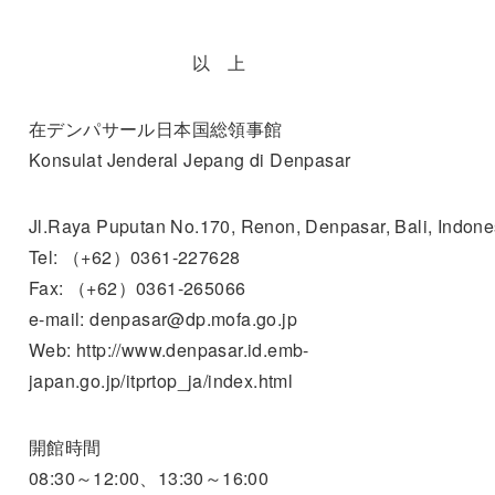
以 上
在デンパサール日本国総領事館
Konsulat Jenderal Jepang di Denpasar
Jl.Raya Puputan No.170, Renon, Denpasar, Bali, Indone
Tel: （+62）0361-227628
Fax: （+62）0361-265066
e-mail: denpasar@dp.mofa.go.jp
Web: http://www.denpasar.id.emb-
japan.go.jp/itprtop_ja/index.html
開館時間
08:30～12:00、13:30～16:00