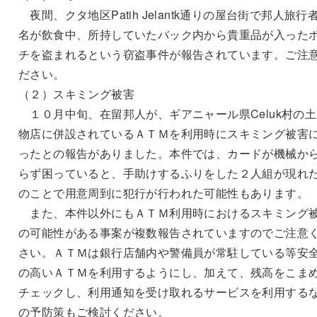
夜間、クタ地区Patih Jelantk通りの屋台街で邦人旅行
名が飲食中、所持していたバック内から貴重品が入った
チを盗まれるという窃盗事件が報告されています。ご注
ださい。
（２）スキミング被害
１０月中旬、在留邦人が、ギアニャール県Celuk村の土
物店に併設されているＡＴＭを利用時にスキミング被害
ったとの報告がありました。本件では、カードが機械か
らず困っていると、手助けするふりをした２人組が現れ
のことで用意周到に犯行が行われた可能性もあります。
また、本件以外にもＡＴＭ利用時におけるスキミング
の可能性がある事案が複数報告されていますのでご注意
さい。ＡＴＭは銀行店舗内や警備員が常駐している等安
の高いＡＴＭを利用するようにし、加えて、残高をこま
チェックし、利用通知を受け取れるサービスを利用する
の予防策もご検討ください。