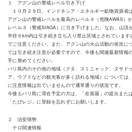
１ アグン山の警戒レベル引き下げ
１０月２９日、インドネシア・エネルギー鉱物資源省
アグン山の警戒レベルを最高のレベル４（危険AWAS）
レベル３（警戒SIAGA）に引き下げました。なお、山頂
半径６km内は引き続き立ち入り禁止区域とされています
でご注意ください。また、アグン山の火山活動の状況に
ては引き続き注意が必要ですので、今後も関連最新情報
手に努めてください。
バリ島内のその他の地域（クタ、スミニャック、ヌサド
ア、ウブドなどの観光客が多く訪れる地域）については
に注意情報は出ていませんので通常通りの状況です。
今後もバリ島に滞在予定の方は、「在留届」の提出また
「たびレジ」に登録を忘れずにお願いします。
２ 治安情勢
テロ関連情報