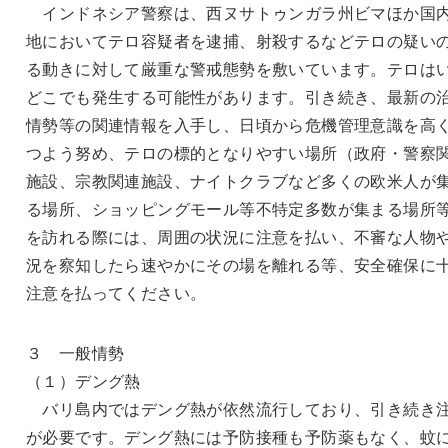
インドネシア警察は、西ヌサトゥンガラ州ビマほか国
地においてテロ容疑者を逮捕、射殺するなどテロの疑い
る動きに対して厳重な警戒態勢を敷いています。テロは
どこでも発生する可能性があります。引き続き、最新の
情勢等の関連情報を入手し、日頃から危機管理意識を高
つよう努め、テロの標的となりやすい場所（政府・警察
施設、宗教関連施設、ナイトクラブなど多くの欧米人が
る場所、ショッピングモール等不特定多数が集まる場所
を訪れる際には、周囲の状況に注意を払い、不審な人物
況を察知したら速やかにその場を離れる等、安全確保に
注意を払ってください。
３ 一般情勢
（１）デング熱
バリ島内ではデング熱が依然流行しており、引き続き
が必要です。デング熱には予防接種も予防薬もなく、蚊