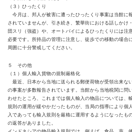
（３）ひったくり
今月は、邦人が被害に遭ったひったくり事案は当館に
されていませんが、引き続き、繁華街における話しかけ
団スリ（強盗）や、オートバイによるひったくりには注
必要です。所持品の管理に注意し、徒歩での移動の場合
周囲に十分警戒してください。
５ その他
（１）個人輸入貨物の規制厳格化
最近、日本から当地に送られる郵便荷物が受領出来な
の事案が多数報告されています。当館から当地税関に問
わせたところ、これまでは個人輸入の物品については、
規則の運用が緩やかだったものが、当局の指導により個
入であっても輸入規則を厳格に運用するようになったも
の返答がありました。
インドネシアの物品輸入規則では、例えば、食品、薬、