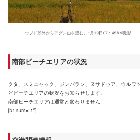
ウブド郊外からアグン山を望む。1月19日07：45AM撮影
南部ビーチエリアの状況
クタ、スミニャック、ジンバラン、ヌサドゥア、ウルワ
どビーチエリアの状況をお知らせします。
南部ビーチエリアは通常と変わりません
[br num=”1″]
空港関連情報