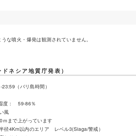
ような噴火・爆発は観測されていません。
ンドネシア地質庁発表）
0-23:59（バリ島時間）
度： 59-86％
い風
00ｍまで上がっています
4Km以内のエリア レベル3(Siaga/警戒）