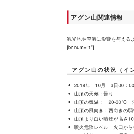
アグン山関連情報
観光地や空港に影響を与える
[br num=”1″]
アグン山の状況（イ
2018年 10月 3日00：0
山頂の天候：曇り
山頂の気温： 20-30℃ 湿
山頂の風向き：西向きの弱
山頂より白い噴煙が高さ1
噴火危険レベル：火口から半径