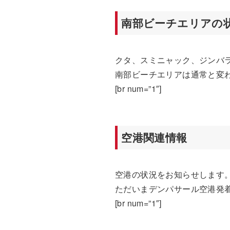
南部ビーチエリアの
クタ、スミニャック、ジンバ
南部ビーチエリアは通常と変
[br num=”1″]
空港関連情報
空港の状況をお知らせします
ただいまデンパサール空港発
[br num=”1″]