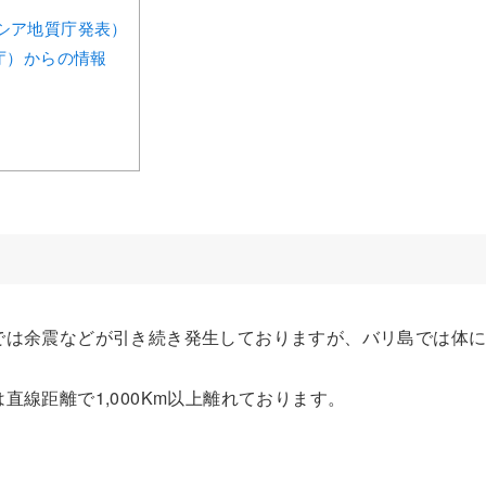
シア地質庁発表）
庁）からの情報
では余震などが引き続き発生しておりますが、バリ島では体
直線距離で1,000Km以上離れております。