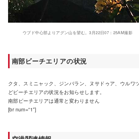
ウブド中心部よりアグン山を望む。3月22日07：25AM撮影
南部ビーチエリアの状況
クタ、スミニャック、ジンバラン、ヌサドゥア、ウルワ
どビーチエリアの状況をお知らせします。
南部ビーチエリアは通常と変わりません
[br num=”1″]
空港関連情報