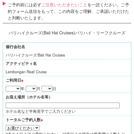
ご予約前には必ず
ご注意いただきたいこと
を一読ください。ご予
約フォーム送信をもって、この内容をご理解、ご承認いただけた
と判断いたします。
バリハイクルーズ(Bali Hai Cruises)バリハイ・リーフクルーズ
催行会社名
バリハイクルーズ/Bali Hai Cruises
アクティビティ名
Lembongan Reaf Cruise
ご利用日
※
年
月
日
お迎え場所（ホテル名等）
ホテル名など半角英字でご入力ください
トータルご予約人数
※
2名さま以上でご予約ください。10名以上の場合は備考欄に人数をご