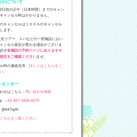
セルについて
3日前の正午（日本時間）までのキャン
キャンセル料はかかりません。
のキャンセルは１００％のキャンセル
します。
観光ツアー、スパなどの一部施設におい
ャンセル規定が変わる場合がございま
必ず
各施設の予約ページにありますキ
ませ。
規定をご確認ください
ル時の連絡先等、
詳しくはこちらをご
い。
トセンター
わせはこちら：
問い合わせ画面
pp：
+62-857-3806-8575
：@947lgilh
こちらをご覧ください。