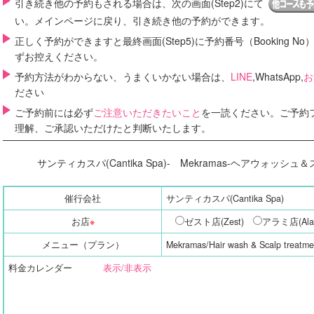
引き続き他の予約もされる場合は、次の画面(Step2)にて
い。メインページに戻り、引き続き他の予約ができます。
正しく予約ができますと最終画面(Step5)に
予約番号（Booking No
ずお控えください。
予約方法がわからない、うまくいかない場合は、
LINE
,WhatsApp,
お
ださい
ご予約前には必ず
ご注意いただきたいこと
を一読ください。ご予約
理解、ご承認いただけたと判断いたします。
サンティカスパ(Cantika Spa)- Mekramas-ヘアウォッシ
催行会社
サンティカスパ(Cantika Spa)
お店
※
ゼスト店(Zest)
アラミ店(Ala
メニュー（プラン）
Mekramas/Hair wash & Scalp treatme
料金カレンダー
表示/非表示