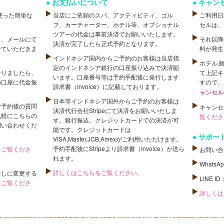
お支払いについて
キャン
使った簡単な
当店にご依頼のスパ、アクティビティ、ゴル
ご利用日
フ、カーチャーター、ホテル等、オプショナル
セルは、
ツアーの代金は事前決済でお願いいたします。
し、メールにて
それ以降
決済が完了したら正式予約となります。
せていただきま
料が発生
インドネシア国内からご予約のお客様は当店指
ホテル,
定のインドネシア銀行の口座振り込みで決済願
なりましたら、
て上記キ
います。口座番号等は予約手配後に発行します
の口座に代金振
すので、
請求書（Invoice）に記載しております。
ャンセル
日本等インドネシア国外からご予約のお客様は
ご予約後の質問
キャンセ
決済代行会社Stripeにて決済をお願いいたしま
気軽にこちらの
覧くださ
す。銀行振込、クレジットカードでの決済が可
問い合わせくだ
能です。クレジットカードは
サポー
VISA,Master,JCB,Amexがご利用いただけます。
予約手配後にStripeより請求書（Invoice）が送ら
をご覧くださ
お問い合
れます。
WhatsA
詳しくはこちらをご覧ください。
なしに変更する
LINE ID
をご覧くださ
詳しくは