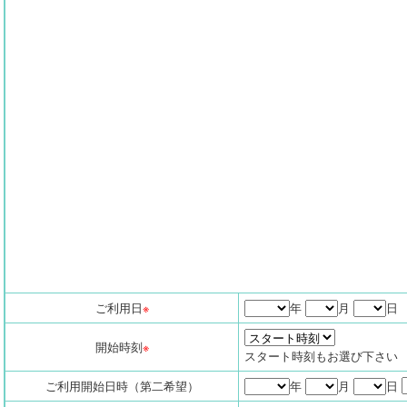
ご利用日
※
年
月
日
開始時刻
※
スタート時刻もお選び下さい
ご利用開始日時（第二希望）
年
月
日