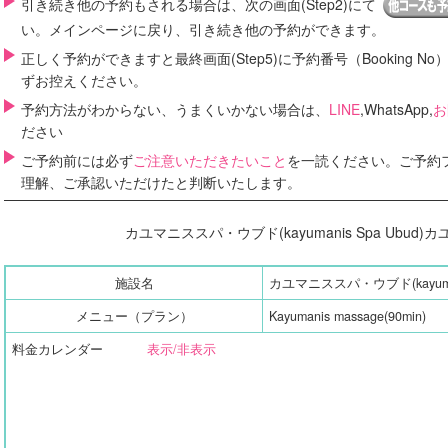
引き続き他の予約もされる場合は、次の画面(Step2)にて
い。メインページに戻り、引き続き他の予約ができます。
正しく予約ができますと最終画面(Step5)に
予約番号（Booking No
ずお控えください。
予約方法がわからない、うまくいかない場合は、
LINE
,WhatsApp,
お
ださい
ご予約前には必ず
ご注意いただきたいこと
を一読ください。ご予約
理解、ご承認いただけたと判断いたします。
カユマニススパ・ウブド(kayumanis Spa Ubud
施設名
カユマニススパ・ウブド(kayumani
メニュー（プラン）
Kayumanis massage(90min)
料金カレンダー
表示/非表示