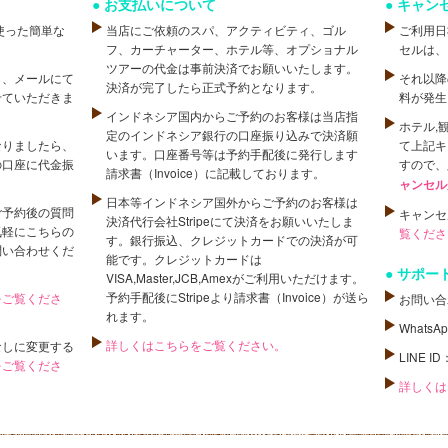
お支払いについて
キャン
使った簡単な
当店にご依頼のスパ、アクティビティ、ゴル
ご利用日
フ、カーチャーター、ホテル等、オプショナル
セルは、
ツアーの代金は事前決済でお願いいたします。
し、メールにて
それ以降
決済が完了したら正式予約となります。
せていただきま
料が発生
インドネシア国内からご予約のお客様は当店指
ホテル,
定のインドネシア銀行の口座振り込みで決済願
なりましたら、
て上記キ
います。口座番号等は予約手配後に発行します
の口座に代金振
すので、
請求書（Invoice）に記載しております。
ャンセル
日本等インドネシア国外からご予約のお客様は
ご予約後の質問
キャンセ
決済代行会社Stripeにて決済をお願いいたしま
気軽にこちらの
覧くださ
す。銀行振込、クレジットカードでの決済が可
問い合わせくだ
能です。クレジットカードは
サポー
VISA,Master,JCB,Amexがご利用いただけます。
予約手配後にStripeより請求書（Invoice）が送ら
をご覧くださ
お問い合
れます。
WhatsA
詳しくはこちらをご覧ください。
なしに変更する
LINE ID
をご覧くださ
詳しくは