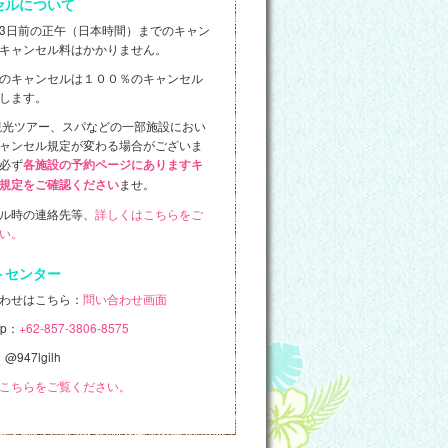
セルについて
3日前の正午（日本時間）までのキャン
キャンセル料はかかりません。
のキャンセルは１００％のキャンセル
します。
観光ツアー、スパなどの一部施設におい
ャンセル規定が変わる場合がございま
必ず
各施設の予約ページにありますキ
ませ。
規定をご確認ください
ル時の連絡先等、
詳しくはこちらをご
い。
トセンター
わせはこちら：
問い合わせ画面
pp：
+62-857-3806-8575
：@947lgilh
こちらをご覧ください。