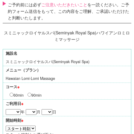
ご予約前には必ず
ご注意いただきたいこと
を一読ください。ご予
約フォーム送信をもって、この内容をご理解、ご承認いただけた
と判断いたします。
スミニャックロイヤルスパ(Seminyak Royal Spa)ハワイアンロミロ
ミマッサージ
施設名
スミニャックロイヤルスパ(Seminyak Royal Spa)
メニュー（プラン）
Hawaian Lomi-Lomi Massage
コース
※
60min
90min
ご利用日
※
年
月
日
開始時刻
※