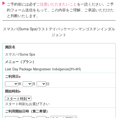
ご予約前には必ず
ご注意いただきたいこと
を一読ください。ご予
約フォーム送信をもって、この内容をご理解、ご承認いただけた
と判断いたします。
スマスパ(Suma Spa)ラストデイパッケージ～マンゴスチンインダル
ジェント
施設名
スマスパ/Suma Spa
メニュー（プラン）
Last Day Package Mangosteen Indulgence(2H+6H)
ご利用日
※
年
月
日
開始時刻
※
スタート時刻もお選び下さい
ご利用開始日時（第二希望）