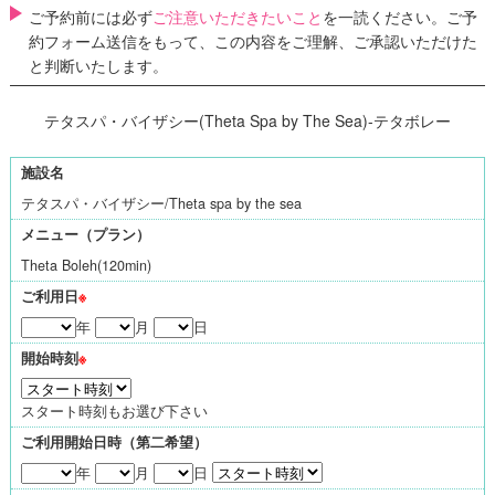
ご予約前には必ず
ご注意いただきたいこと
を一読ください。ご予
約フォーム送信をもって、この内容をご理解、ご承認いただけた
と判断いたします。
テタスパ・バイザシー(Theta Spa by The Sea)-テタボレー
施設名
テタスパ・バイザシー/Theta spa by the sea
メニュー（プラン）
Theta Boleh(120min)
ご利用日
※
年
月
日
開始時刻
※
スタート時刻もお選び下さい
ご利用開始日時（第二希望）
年
月
日