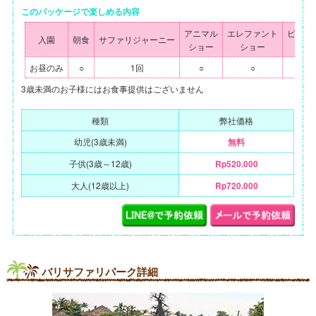
このパッケージで楽しめる内容
アニマル
エレファント
ビッグ
入園
朝食
サファリジャーニー
ショー
ショー
シ
お昼のみ
○
1回
○
○
3歳未満のお子様にはお食事提供はございません
種類
弊社価格
幼児(3歳未満)
無料
子供(3歳～12歳)
Rp520.000
大人(12歳以上)
Rp720.000
バリサファリパーク詳細