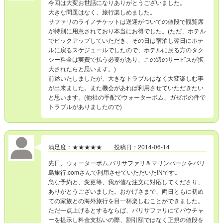
今回は大変お世話になりありがとうございました。
大きな問題はなく、旅行楽しめました。
サファリのライノチケットは送迎がついての値段で観覧席
が特別に用意されており本当にお得でした。(ただ、ホテル
でピックアップしていただき、その日は宿泊し翌日にホテ
ルに戻るスケジュールでしたので、ホテルに戻る方のタク
シー料金は実費で払う必要があり、この辺のサービスが拡
大されたらと思います。)
前述いたしましたが、大きなトラブルはなく大変楽しむ事
が出来ました。また機会があれば利用させていただきたい
と思います。(他社の手配でウォーターボム、ガゼボの件で
トラブルがありましたので)
満足度：★★★★★ 投稿日：2014-06-14
先日、ウォーターボム,バリサファリ＆マリンパークをバリ
島旅行.comさんで利用させていただいたINです。
急な予約と、変更等、我が儘な注文に対応してくださり、
ありがとうございました。おかげさまで、両日ともに初め
ての家族との海外旅行を目一杯楽しむことができました。
ただ一点上げるとするならば、バリサファリにてバウチャ
ーを提示し料金支払いの際、割引額ではなく正規の値段を