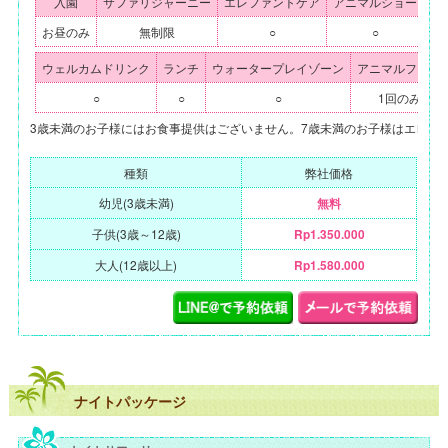
入園
サファリジャーニー
エレファントケア
アニマルショー
エ
お昼のみ
無制限
○
○
ウェルカムドリンク
ランチ
ウォータープレイゾーン
アニマルフォト
○
○
○
1回のみ
3歳未満のお子様にはお食事提供はございません。7歳未満のお子様はエレフ
種類
弊社価格
幼児(3歳未満)
無料
子供(3歳～12歳)
Rp1.350.000
大人(12歳以上)
Rp1.580.000
ナイトパッケージ