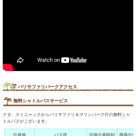
バリサファリパークアクセス
無料シャトルバスサービス
クタ、スミニャックからバリサファリ＆マリンパーク行の無料シャ
トルバスがございます。
出発地
バス停
往路出発時刻
復路出