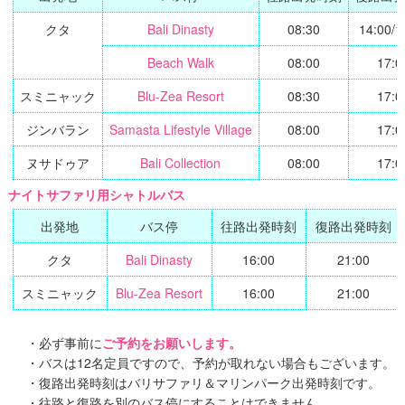
クタ
Bali Dinasty
08:30
14:00/1
Beach Walk
08:00
17:0
スミニャック
Blu-Zea Resort
08:30
17:0
ジンバラン
Samasta Lifestyle Village
08:00
17:0
ヌサドゥア
Bali Collection
08:00
17:0
ナイトサファリ用シャトルバス
出発地
バス停
往路出発時刻
復路出発時刻
クタ
Bali Dinasty
16:00
21:00
スミニャック
Blu-Zea Resort
16:00
21:00
必ず事前に
ご予約をお願いします。
バスは12名定員ですので、予約が取れない場合もございます。
復路出発時刻はバリサファリ＆マリンパーク出発時刻です。
往路と復路を別のバス停にすることはできません。