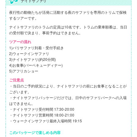
ナイトサファリ
夜行性の動物たちが活発に活動する夜のサファリを専用のトリムで探検
するツアーです。
ナイトサファリのトラムの定員は10名です。トラムの乗車順番は、当日
の受付順で決まり、事前予約はできません。
ツアーの流れ
1)バリサファリ到着・受付手続き
2)ウォークインサファリ
3)ナイトサファリ(約20分間)
4)お食事(バーベキューディナー)
5)アフリカショー
ご注意点
・当日のご予約状況により、ナイトサファリの前にお食事となることが
ございます。
・ナイトサファリパッケージだけでは、日中のサファリパークへの入場
はできません。
・ナイトサファリ受付時間 17:30-20:00
・ナイトサファリ営業時間 18:00-21:00
・ウォークインサファリ最終入場時間 19:15
このパッケージで楽しめる内容