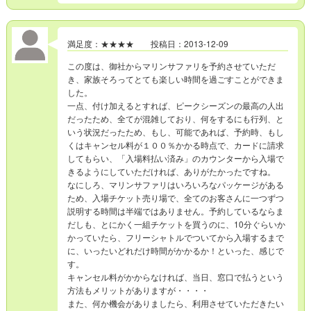
満足度：★★★★ 投稿日：2013-12-09
この度は、御社からマリンサファリを予約させていただ
き、家族そろってとても楽しい時間を過ごすことができま
した。
一点、付け加えるとすれば、ピークシーズンの最高の人出
だったため、全てが混雑しており、何をするにも行列、と
いう状況だったため、もし、可能であれば、予約時、もし
くはキャンセル料が１００％かかる時点で、カードに請求
してもらい、「入場料払い済み」のカウンターから入場で
きるようにしていただければ、ありがたかったですね。
なにしろ、マリンサファリはいろいろなパッケージがある
ため、入場チケット売り場で、全てのお客さんに一つずつ
説明する時間は半端ではありません。予約しているならま
だしも、とにかく一組チケットを買うのに、10分ぐらいか
かっていたら、フリーシャトルでついてから入場するまで
に、いったいどれだけ時間がかかるか！といった、感じで
す。
キャンセル料がかからなければ、当日、窓口で払うという
方法もメリットがありますが・・・・
また、何か機会がありましたら、利用させていただきたい