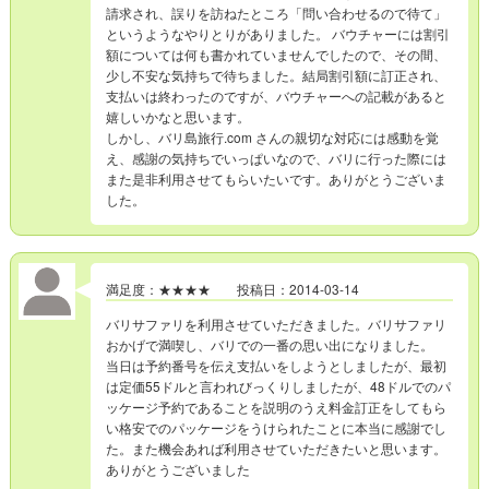
請求され、誤りを訪ねたところ「問い合わせるので待て」
というようなやりとりがありました。 バウチャーには割引
額については何も書かれていませんでしたので、その間、
少し不安な気持ちで待ちました。結局割引額に訂正され、
支払いは終わったのですが、バウチャーへの記載があると
嬉しいかなと思います。
しかし、バリ島旅行.com さんの親切な対応には感動を覚
え、感謝の気持ちでいっぱいなので、バリに行った際には
また是非利用させてもらいたいです。ありがとうございま
した。
満足度：★★★★ 投稿日：2014-03-14
バリサファリを利用させていただきました。バリサファリ
おかげで満喫し、バリでの一番の思い出になりました。
当日は予約番号を伝え支払いをしようとしましたが、最初
は定価55ドルと言われびっくりしましたが、48ドルでのパ
ッケージ予約であることを説明のうえ料金訂正をしてもら
い格安でのパッケージをうけられたことに本当に感謝でし
た。また機会あれば利用させていただきたいと思います。
ありがとうございました