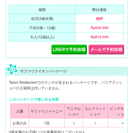
種類
弊社価格
幼児(3歳未満)
無料
子供(3歳～12歳)
Rp650.000
大人(12歳以上)
Rp810.000
サファリライオンパッケージ
Tsavo Restaurantでのランチが含まれるパッケージです。バリアグンシ
ョーの入場券は付いていません。
このパッケージで楽しめる内容
アニマル
エレファント
ビッグキャッ
入園
サファリジャーニー
ショー
ショー
ショー
お昼のみ
1回
○
○
○
3歳未満のお子様にはお食事提供はございません