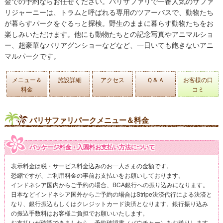
金での予約ならお任せください。
バリサファリで一番人気のサファ
リジャーニーは、トラムと呼ばれる専用のツアーバスで、動物たち
が暮らすパークをぐるっと探検。野生のままに暮らす動物たちをお
楽しみいただけます。
他にも動物たちとの記念写真やアニマルショ
ー、超豪華なバリアグンショーなどなど、一日いても飽きないアニ
マルパークです。
メニュー＆
施設詳細
アクセス
Ｑ＆Ａ
お客様の口
料金
コミ
バリサファリパークメニュー＆料金
パッケージ料金・入園料お支払い方法について
表示料金は税・サービス料金込みのお一人さまの金額です。
恐縮ですが、ご利用料金の事前お支払いをお願いしております。
インドネシア国内からご予約の場合、BCA銀行への振り込みになります。
日本などインドネシア国外からご予約の場合はStripe決済代行による決済と
なり、銀行振込もしくはクレジットカード決済となります。銀行振り込み
の振込手数料はお客様ご負担でお願いいたします。
お支払いが確認できましたら、予約確認書（バウチャー）をお送りします