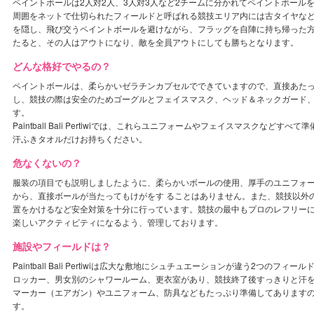
ペイントボールは2人対2人、3人対3人など2チームに分かれてペイントボール
周囲をネットで仕切られたフィールドと呼ばれる競技エリア内には古タイヤな
を隠し、飛び交うペイントボールを避けながら、フラッグを自陣に持ち帰った
たると、その人はアウトになり、敵を全員アウトにしても勝ちとなります。
どんな格好でやるの？
ペイントボールは、柔らかいゼラチンカプセルでできていますので、直接あた
し、競技の際は安全のためゴーグルとフェイスマスク、ヘッド＆ネックガード
す。
Paintball Bali Pertiwiでは、これらユニフォームやフェイスマスクなど
汗ふきタオルだけお持ちください。
危なくないの？
服装の項目でも説明しましたように、柔らかいボールの使用、厚手のユニフォ
から、直接ボールが当たってもけがをす ることはありません。また、競技以外
置をかけるなど安全対策を十分に行っています。競技の最中もプロのレフリー
楽しいアクティビティになるよう、管理しております。
施設やフィールドは？
Paintball Bali Pertiwiは広大な敷地にシュチュエーションが違う2つの
ロッカー、男女別のシャワールーム、更衣室があり、競技終了後すっきりと汗
マーカー（エアガン）やユニフォーム、防具などもたっぷり準備してあります
す。