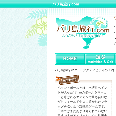
バリ島旅行.com
バリ島旅行.com
アクティビティの予約
ペイントボールとは、水溶性ペイン
トが入った17mmのボールをマーカ
ーと呼ばれるエアガンで撃ち合いな
がらフィールド中央に置かれたフラ
ッグを取り合う対戦型ゲームです。
日本ではまだあまり知られていない
競技ですがアメリカを中心に世界中