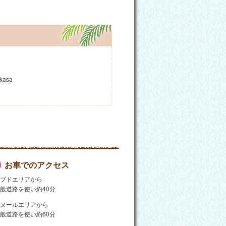
gkasa
お車でのアクセス
ウブドエリアから
般道路を使い約40分
サヌールエリアから
般道路を使い約60分