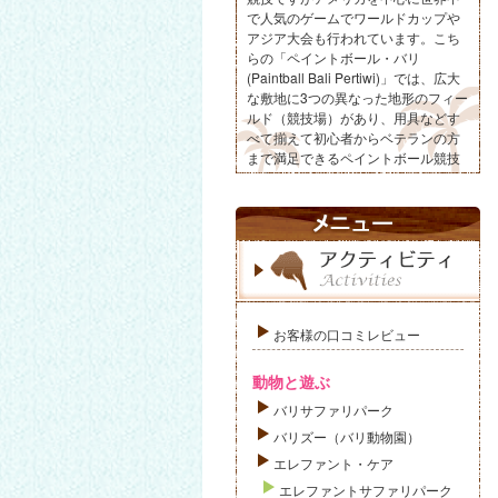
で人気のゲームでワールドカップや
アジア大会も行われています。こち
らの「ペイントボール・バリ
(Paintball Bali Pertiwi)」では、広大
な敷地に3つの異なった地形のフィー
ルド（競技場）があり、用具などす
べて揃えて初心者からベテランの方
まで満足できるペイントボール競技
が楽しめます。
お客様の口コミレビュー
動物と遊ぶ
バリサファリパーク
バリズー（バリ動物園）
エレファント・ケア
エレファントサファリパーク