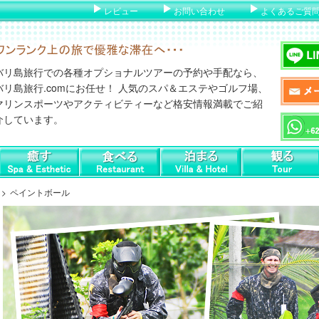
レビュー
お問い合わせ
よくあるご質
バリ島旅行での各種オプショナルツアーの予約や手配なら、
バリ島旅行.comにお任せ！ 人気のスパ＆エステやゴルフ場、
マリンスポーツやアクティビティーなど格安情報満載でご紹
介しています。
ペイントボール