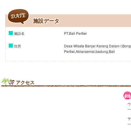
施設データ
施設名
PT.Bali Pertiwi
住所
Desa Wisata Banjar Karang Dalam I,Bon
Pertiwi,Abiansemal,badung,Bali
アクセス
一
一