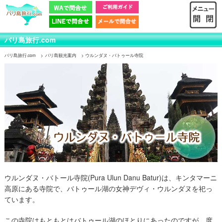
バリ島旅行.com
バリ島旅行.com
バリ島観光案内
ウルンダヌ・バトゥール寺院
ウルンダヌ・バトール寺院(Pura Ulun Danu Batur)は、キンタマーニ
高原にある寺院で、バトゥール湖の女神デヴィ・ウルンダヌを祀っ
ています。
この寺院はもともとはバトゥール湖のほとりにあったのですが、度