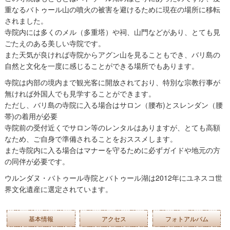
重なるバトゥール山の噴火の被害を避けるために現在の場所に移転
されました。
寺院内には多くのメル（多重塔）や祠、山門などがあり、とても見
ごたえのある美しい寺院です。
また天気が良ければ寺院からアグン山を見ることもでき、バリ島の
自然と文化を一度に感じることができる場所でもあります。
寺院は内部の境内まで観光客に開放されており、特別な宗教行事が
無ければ外国人でも見学することができます。
ただし、バリ島の寺院に入る場合はサロン（腰布)とスレンダン（腰
帯)の着用が必要
寺院前の受付近くでサロン等のレンタルはありますが、とても高額
なため、ご自身で準備されることをおススメします。
また寺院内に入る場合はマナーを守るために必ずガイドや地元の方
の同伴が必要です。
ウルンダヌ・バトゥール寺院とバトゥール湖は2012年にユネスコ世
界文化遺産に選定されています。
基本情報
アクセス
フォトアルバム