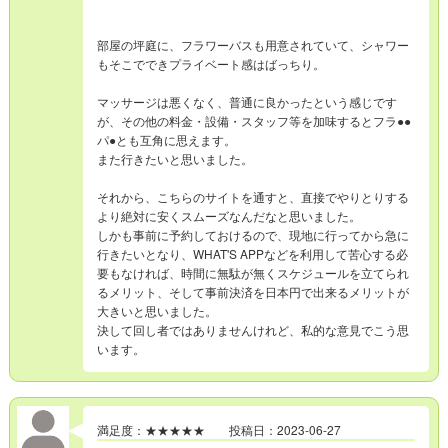
部屋の坪庭に、フラワーバスも用意されていて、シャワー
もそこでできプライベート感はばっちり。
マッサージは悪くなく、普通に良かったという感じです
が、その他の料金・設備・スタッフ等を加味するとフラ●●
パ●とも互角に思えます。
また行きたいと思いました。
それから、こちらのサイトを通すと、直接でやりとりする
より絶対に安くスムーズなんだなと思いました。
しかも事前に予約しておけるので、現地に行ってから急に
行きたいとなり、WHAT'S APPなどを利用して苦心する必
要もなければ、時間に無駄が無くスケジュールを立てられ
るメリット、そして事前決済を日本円で出来るメリットが
大きいと思いました。
決して回し者ではありませんけれど、私的な意見でこう思
います。
満足度：★★★★★ 投稿日：2023-06-27