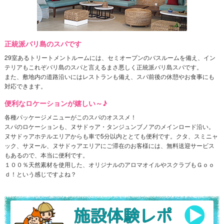
正統派バリ島のスパです
29室あるトリートメントルームには、セミオープンのバスルームを備え、イン
テリアもこれぞバリ島のスパと言えるまさ悪しく正統派バリ島スパです。
また、敷地内の道路沿いにはレストランも備え、スパ前後の休憩やお食事にも
対応できます。
便利なロケーションが嬉しい～♪
各種パッケージメニューがこのスパのオススメ！
スパのロケーションも、ヌサドゥア・タンジュンブノアのメインロード沿い。
ヌサドゥアホテルエリアからも車で5分以内ととても便利です。クタ、スミニャ
ック、サヌール、ヌサドゥアエリアにご滞在のお客様には、無料送迎サービス
もあるので、本当に便利です。
１００％天然素材を使用した、オリジナルのアロマオイルやスクラブもＧｏｏ
ｄ！という感じですよね？