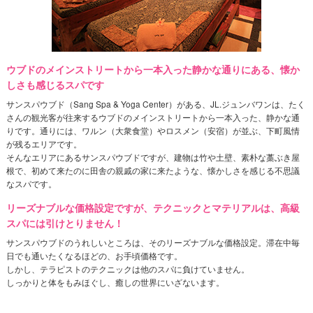
ウブドのメインストリートから一本入った静かな通りにある、懐か
しさも感じるスパです
サンスパウブド（Sang Spa & Yoga Center）がある、JL.ジュンバワンは、たく
さんの観光客が往来するウブドのメインストリートから一本入った、静かな通
りです。通りには、ワルン（大衆食堂）やロスメン（安宿）が並ぶ、下町風情
が残るエリアです。
そんなエリアにあるサンスパウブドですが、建物は竹や土壁、素朴な藁ぶき屋
根で、初めて来たのに田舎の親戚の家に来たような、懐かしさを感じる不思議
なスパです。
リーズナブルな価格設定ですが、テクニックとマテリアルは、高級
スパには引けとりません！
サンスパウブドのうれしいところは、そのリーズナブルな価格設定。滞在中毎
日でも通いたくなるほどの、お手頃価格です。
しかし、テラピストのテクニックは他のスパに負けていません。
しっかりと体をもみほぐし、癒しの世界にいざないます。