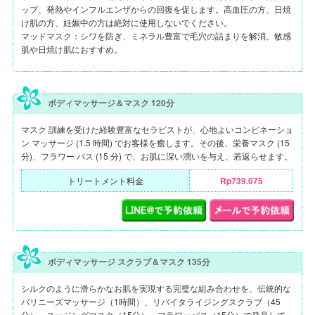
ップ、発熱やインフルエンザからの回復を促します。高血圧の方、日焼
け肌の方、妊娠中の方は絶対に使用しないでください。
マッドマスク：シワを防ぎ、ミネラル豊富で毛穴の詰まりを解消。敏感
肌や日焼け肌におすすめ。
ボディマッサージ＆マスク 120分
マスク 訓練を受けた経験豊富なセラピストが、心地よいコンビネーショ
ン マッサージ (1.5 時間) でお客様を癒します。その後、栄養マスク (15
分)、フラワー バス (15 分) で、お肌に深い潤いを与え、若返らせます。
トリートメント料金
Rp739.075
ボディマッサージ スクラブ＆マスク 135分
シルクのように滑らかなお肌を実現する完璧な組み合わせを、伝統的な
バリニーズマッサージ（1時間）、リバイタライジングスクラブ（45
分）、スージングマスク（15分）、フラワーバス（15分）で発見して