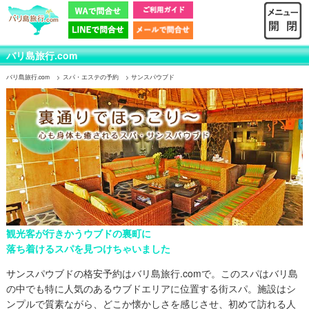
バリ島旅行.com
バリ島旅行.com
スパ・エステの予約
サンスパウブド
観光客が行きかうウブドの裏町に
落ち着けるスパを見つけちゃいました
サンスパウブドの格安予約はバリ島旅行.comで。
このスパはバリ島
の中でも特に人気のあるウブドエリアに位置する街スパ。施設はシ
ンプルで質素ながら、どこか懐かしさを感じさせ、初めて訪れる人