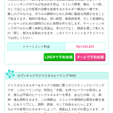
ットシンギングボウルが生み出す音は、ストレス障害、痛み、うつ病、
そしてほとんどの疾患の治癒を促進するエネルギー療法の一種です。
癒しのプロセスは、ボウルの調和のとれた共鳴に脳波を同調させること
で始まります。独特の音色は、深い瞑想、創造的思考、そして直感的な
メッセージのための調和のとれた状態を作り出します。チベットシンギ
ングボウルから響く純粋な音波は、耳だけでなく、聴覚を通して私たち
の「聞く」能力を目覚めさせます。このトリートメントをプライベート
でお試しください。
トリートメント料金
Rp1.032.825
セブンチャクラクリスタルヒーリング 60分
クリスタルエネルギーをチャクラ経絡に繋ぐホリスティックヒーリング
です。このヒーリングは、特別な「才能」を持つヒーラーが担当しま
す。彼らは宇宙のヒーリングエネルギーを導き、あなたの体、心、精
神、魂を調和させます。この体験は、ストレスや感情的な緊張を解き放
ち、心をクリアにし、調和、静寂、そして自由をもたらします。
カルマや前世のエネルギーによって、感覚は人それぞれ異なります。チ