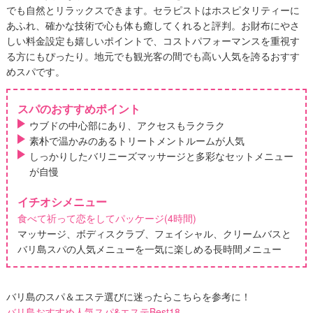
でも自然とリラックスできます。
セラピストはホスピタリティーに
あふれ、確かな技術で心も体も癒してくれると評判。お財布にやさ
しい料金設定も嬉しいポイントで、コストパフォーマンスを重視す
る方にもぴったり。地元でも観光客の間でも高い人気を誇るおすす
めスパです。
スパのおすすめポイント
ウブドの中心部にあり、アクセスもラクラク
素朴で温かみのあるトリートメントルームが人気
しっかりしたバリニーズマッサージと多彩なセットメニュー
が自慢
イチオシメニュー
食べて祈って恋をしてパッケージ(4時間)
マッサージ、ボディスクラブ、フェイシャル、クリームバスと
バリ島スパの人気メニューを一気に楽しめる長時間メニュー
バリ島のスパ＆エステ選びに迷ったらこちらを参考に！
バリ島おすすめ人気スパ&エステBest18