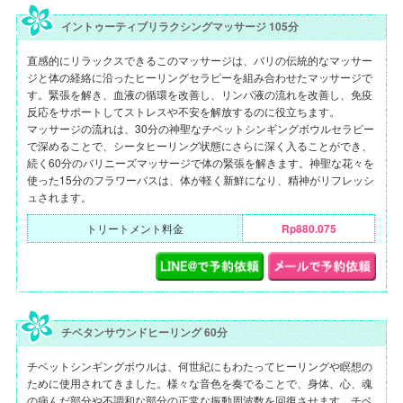
イントゥーティブリラクシングマッサージ 105分
直感的にリラックスできるこのマッサージは、バリの伝統的なマッサー
ジと体の経絡に沿ったヒーリングセラピーを組み合わせたマッサージで
す。緊張を解き、血液の循環を改善し、リンパ液の流れを改善し、免疫
反応をサポートしてストレスや不安を解放するのに役立ちます。
マッサージの流れは、30分の神聖なチベットシンギングボウルセラピー
で深めることで、シータヒーリング状態にさらに深く入ることができ、
続く60分のバリニーズマッサージで体の緊張を解きます。神聖な花々を
使った15分のフラワーバスは、体が軽く新鮮になり、精神がリフレッシ
ュされます。
トリートメント料金
Rp880.075
チベタンサウンドヒーリング 60分
チベットシンギングボウルは、何世紀にもわたってヒーリングや瞑想の
ために使用されてきました。様々な音色を奏でることで、身体、心、魂
の病んだ部分や不調和な部分の正常な振動周波数を回復させます。チベ